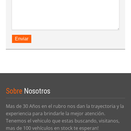
Enviar
Sobre
Nosotros
Mas de 30 Años en el rubro nos dan la trayectoria y la
experiencia para brindarle la mejor atención.
Tenemos el vehiculo que estas buscando, visitanos,
mas de 100 vehículos en stock te esperan!