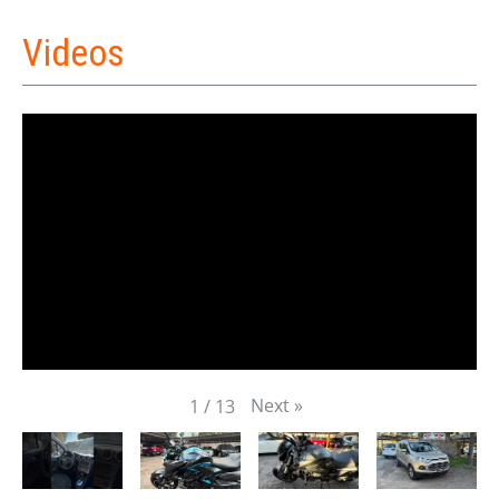
Videos
Next
»
1
/
13