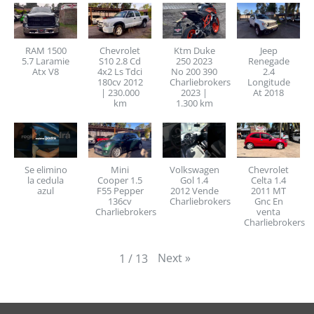
RAM 1500
Chevrolet
Ktm Duke
Jeep
5.7 Laramie
S10 2.8 Cd
250 2023
Renegade
Atx V8
4x2 Ls Tdci
No 200 390
2.4
180cv 2012
Charliebrokers
Longitude
| 230.000
2023 |
At 2018
km
1.300 km
Se elimino
Mini
Volkswagen
Chevrolet
la cedula
Cooper 1.5
Gol 1.4
Celta 1.4
azul
F55 Pepper
2012 Vende
2011 MT
136cv
Charliebrokers
Gnc En
Charliebrokers
venta
Charliebrokers
Next
»
1
/
13