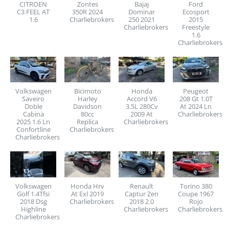
CITROEN
Zontes
Bajaj
Ford
C3 FEEL AT
350R 2024
Dominar
Ecosport
1.6
Charliebrokers.com
250 2021
2015
Charliebrokers.com
Freestyle
1.6
Charliebrokers.
Volkswagen
Bicimoto
Honda
Peugeot
Saveiro
Harley
Accord V6
208 Gt 1.0T
Doble
Davidson
3.5L 280Cv
At 2024 Ln
Cabina
80cc
2009 At
Charliebrokers.
2025 1.6 Ln
Replica
Charliebrokers.com
Confortline
Charliebrokers.com
Charliebrokers.com
Volkswagen
Honda Hrv
Renault
Torino 380
Golf 1.4Tfsi
At Exl 2019
Captur Zen
Coupe 1967
2018 Dsg
Charliebrokers
2018 2.0
Rojo
Highline
Charliebrokers.com
Charliebrokers
Charliebrokers.com