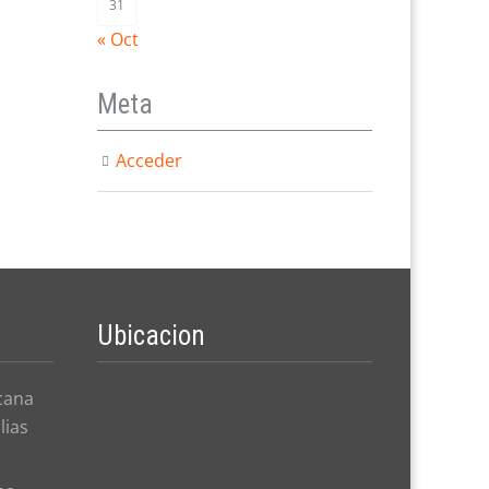
31
« Oct
Meta
Acceder
Ubicacion
cana
lias