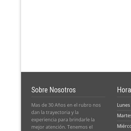
Sobre Nosotros
Hora
Mas de 30 Años en el rubro nos
Lunes
dan la trayectoria y la
Marte
experiencia para brindarle la
Miérc
mejor atención. Tenemos el