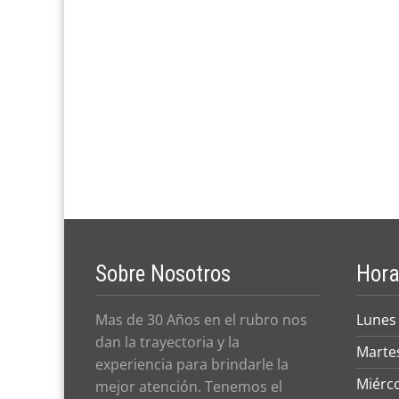
Sobre Nosotros
Hora
Mas de 30 Años en el rubro nos
Lunes
dan la trayectoria y la
Marte
experiencia para brindarle la
Miérc
mejor atención. Tenemos el