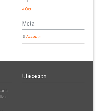
31
« Oct
Meta
Acceder
Ubicacion
cana
lias