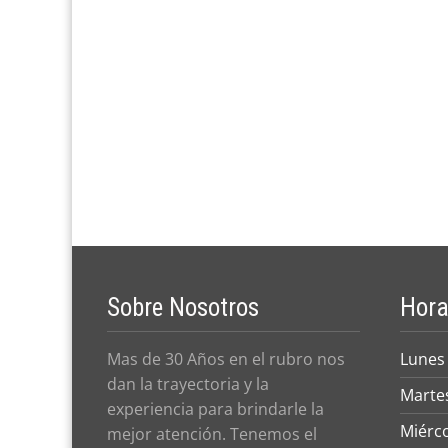
Sobre Nosotros
Hora
Mas de 30 Años en el rubro nos
Lunes
dan la trayectoria y la
Marte
experiencia para brindarle la
Miérc
mejor atención. Tenemos el