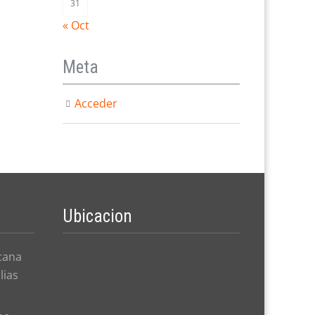
31
« Oct
Meta
Acceder
Ubicacion
cana
lias