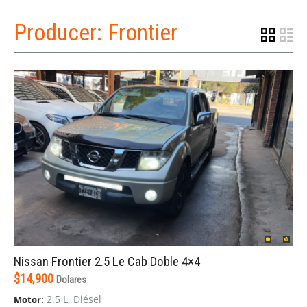
Producer:
Frontier
Nissan Frontier 2.5 Le Cab Doble 4×4
$14,900
Dolares
2.5 L, Diésel
Motor: