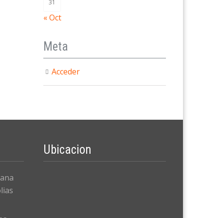
31
« Oct
Meta
Acceder
Ubicacion
cana
lias