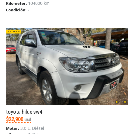
104000 km
Kilometer:
-
Condición:
DESTACADO
toyota hilux sw4
$22,900
usd
3.0 L, Diésel
Motor: