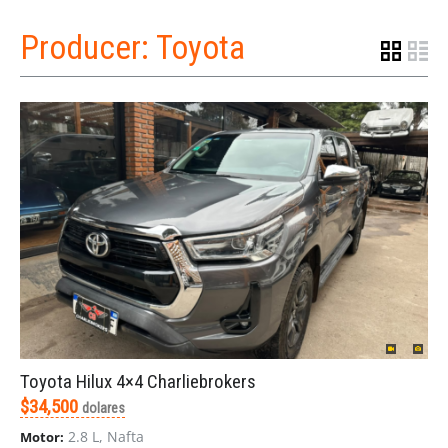
Producer:
Toyota
Toyota Hilux 4×4 Charliebrokers
$34,500
dolares
2.8 L, Nafta
Motor: