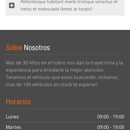
Pellentesque habitant morbi tristique senectus et
netus et malesuada fames ac turpis?
Sobre
Nosotros
Mas de 30 Años en el rubro nos dan la trayectoria y la
experiencia para brindarle la mejor atención.
Tenemos el vehiculo que estas buscando, visitanos,
mas de 100 vehículos en stock te esperan!
Horarios
Lunes
09:00 - 19:00
Martes
09:00 - 19:00