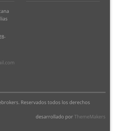
cana
lias
28-
ail.com
iebrokers. Reservados todos los derechos
desarrollado por
ThemeMakers