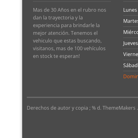
Mas de 30 Años en el rubro nos
Lunes
dan la trayectoria y la
Marte
experiencia para brindarle la
Miérc
mejor atención. Tenemos el
vehiculo que estas buscando,
Jueves
visitanos, mas de 100 vehículos
Viern
en stock te esperan!
Sábad
Domi
Derechos de autor y copia ; % d. ThemeMakers .