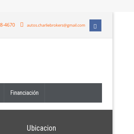
28-4670
autos.charliebrokers@gmail.com
Financiación
Ubicacion