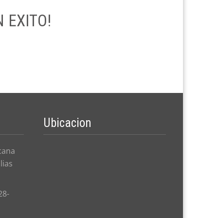
N EXITO!
Ubicacion
cana
lias
28-