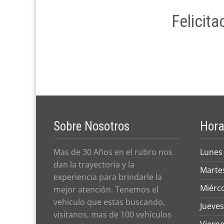
Felicit
Sobre Nosotros
Hora
Mas de 30 Años en el rubro nos
Lunes
dan la trayectoria y la
Marte
experiencia para brindarle la
Miérc
mejor atención. Tenemos el
vehiculo que estas buscando,
Jueves
visitanos, mas de 100 vehículos