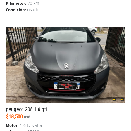
70 km
Kilometer:
usado
Condición:
peugeot 208 1.6 gti
$18,500
usd
1.6 L, Nafta
Motor: