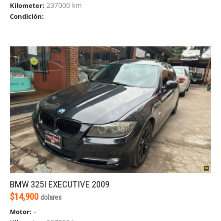
237000 km
Kilometer:
-
Condición:
BMW 325I EXECUTIVE 2009
$14,900
dolares
-
Motor: