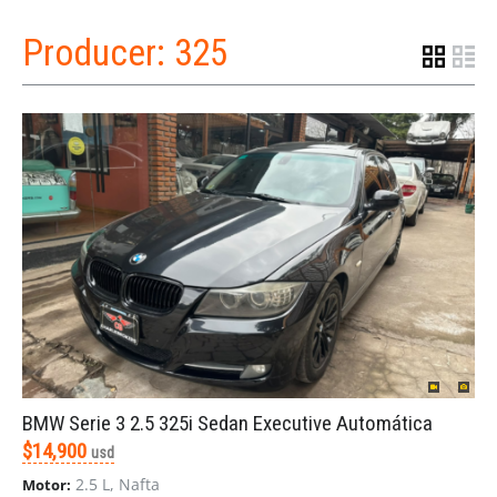
Producer:
325
BMW Serie 3 2.5 325i Sedan Executive Automática
$14,900
usd
2.5 L, Nafta
Motor: